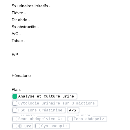
Sx urinaires irritatifs -
Fièvre -
Dlr abdo -
Sx obstructifs -
A/C -
Tabac -
E/P: 
Hématurie
Plan: