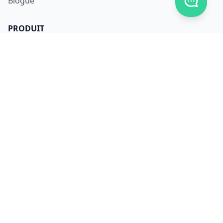
Blogue
PRODUIT
S'inscrire
Se connecter
Télécharger
Tarifs
LÉGAL
Conditions d'utilisation
Confidentialité
Sécurité
Utilisation des données
Composants utilisés
NOUS JOINDRE
À propos
Carrières