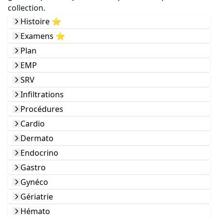
collection.
Histoire ⭐️
Examens ⭐️
Plan
EMP
SRV
Infiltrations
Procédures
Cardio
Dermato
Endocrino
Gastro
Gynéco
Gériatrie
Hémato