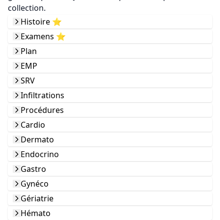
collection.
Histoire ⭐️
Examens ⭐️
Plan
EMP
SRV
Infiltrations
Procédures
Cardio
Dermato
Endocrino
Gastro
Gynéco
Gériatrie
Hémato