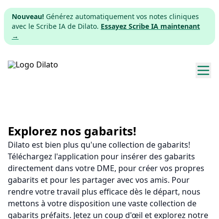
Nouveau!
Générez automatiquement vos notes cliniques
avec le Scribe IA de Dilato.
Essayez Scribe IA maintenant
→
Explorer les gabarits
Tarifs
Explorez nos gabarits!
Dilato est bien plus qu'une collection de gabarits!
Télécharger
Téléchargez l'application pour insérer des gabarits
directement dans votre DME, pour créer vos propres
App web
gabarits et pour les partager avec vos amis. Pour
rendre votre travail plus efficace dès le départ, nous
S'inscrire
mettons à votre disposition une vaste collection de
gabarits préfaits. Jetez un coup d'œil et explorez notre