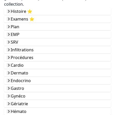
collection.
Histoire ⭐️
Examens ⭐️
Plan
EMP
SRV
Infiltrations
Procédures
Cardio
Dermato
Endocrino
Gastro
Gynéco
Gériatrie
Hémato