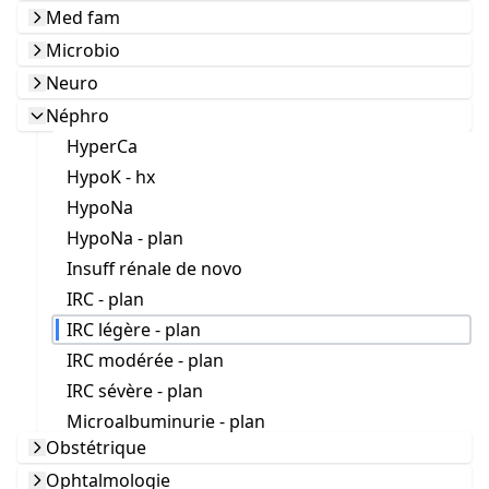
Med fam
Microbio
Neuro
Néphro
HyperCa
HypoK - hx
HypoNa
HypoNa - plan
Insuff rénale de novo
IRC - plan
IRC légère - plan
IRC modérée - plan
IRC sévère - plan
Microalbuminurie - plan
Obstétrique
Ophtalmologie