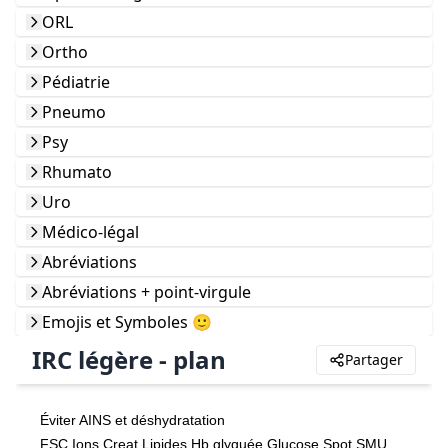
ORL
Ortho
Pédiatrie
Pneumo
Psy
Rhumato
Uro
Médico-légal
Abréviations
Abréviations + point-virgule
Emojis et Symboles 🙂
IRC légère - plan
Partager
Éviter AINS et déshydratation
FSC Ions Creat Lipides Hb glyquée Glucose Spot SMU