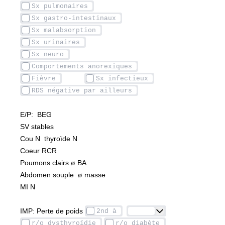
E/P:  BEG
SV stables
Cou N  thyroïde N
Coeur RCR
Poumons clairs ø BA
Abdomen souple  ø masse
MI N
IMP: Perte de poids 