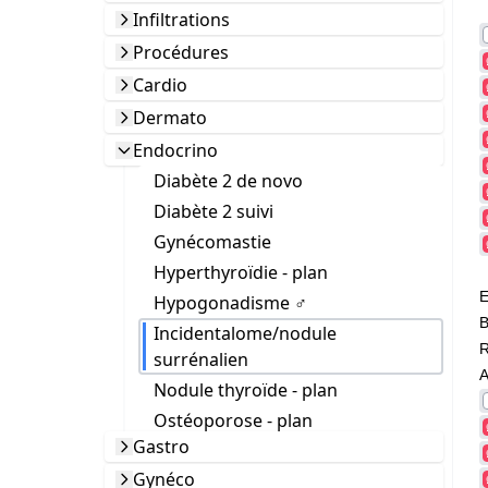
Infiltrations
Procédures
Cardio
Dermato
Endocrino
Diabète 2 de novo
Diabète 2 suivi
Gynécomastie
Hyperthyroïdie - plan
E
Hypogonadisme ♂
B
Incidentalome/nodule
surrénalien
A
Nodule thyroïde - plan
Ostéoporose - plan
Gastro
Gynéco