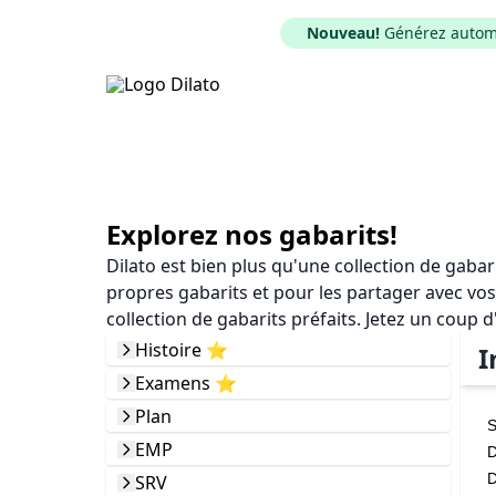
Nouveau!
Générez automat
Explorez nos gabarits!
Dilato est bien plus qu'une collection de gaba
propres gabarits et pour les partager avec vos
collection de gabarits préfaits. Jetez un coup d
Histoire ⭐️
I
Examens ⭐️
Plan
S
EMP
D
D
SRV