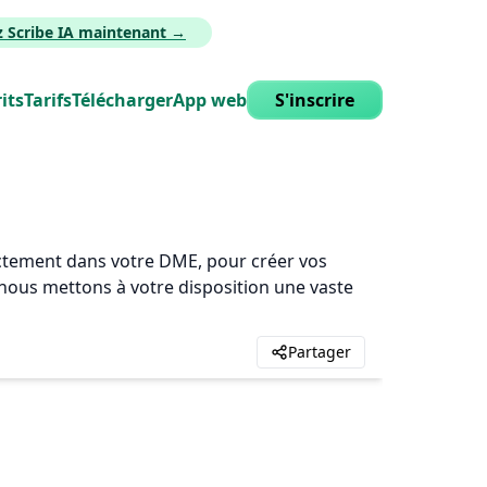
z Scribe IA maintenant →
its
Tarifs
Télécharger
App web
S'inscrire
rectement dans votre DME, pour créer vos
, nous mettons à votre disposition une vaste
Partager