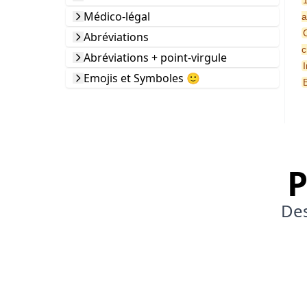
Médico-légal
a
Abréviations
c
Abréviations + point-virgule
Emojis et Symboles 🙂
P
Des