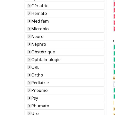
Gériatrie
Hémato
Med fam
Microbio
Neuro
C
Néphro
Obstétrique
Ophtalmologie
ORL
Ortho
à
Pédiatrie
Pneumo
Psy
Rhumato
Uro