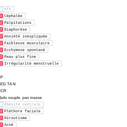
P :
EG TA N
RCR
bdo souple, pas masse