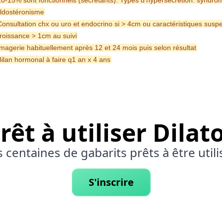
10-15% sont fonctionnels (sécrétants). Types d'hypersécrétion: syndr
ldostéronisme
Consultation chx ou uro et endocrino si > 4cm ou caractéristiques susp
roissance > 1cm au suivi
Imagerie habituellement après 12 et 24 mois puis selon résultat
Bilan hormonal à faire q1 an x 4 ans
rêt à utiliser Dilat
 centaines de gabarits prêts à être utili
S'inscrire