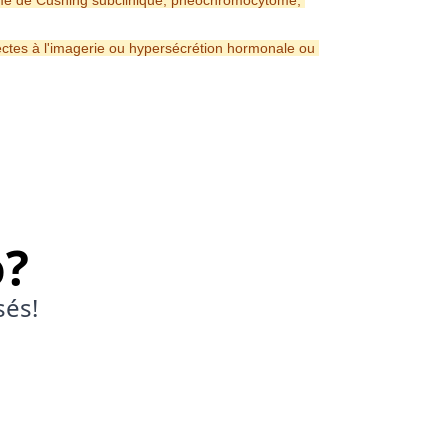
ome de Cushing subclinique, phéochromocytome, 
ectes à l'imagerie ou hypersécrétion hormonale ou 
o?
sés!