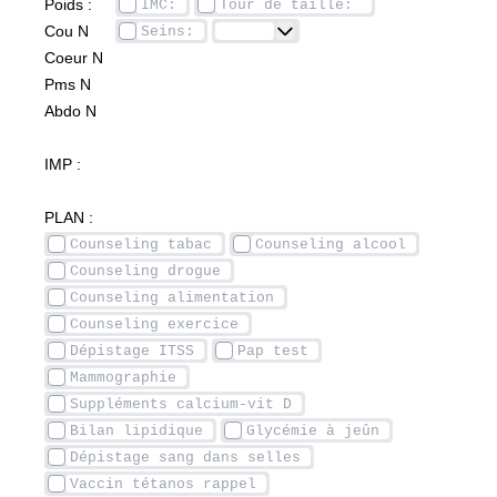
Poids :		
Cou N		
Coeur N		
Pms N
Abdo N
IMP :
PLAN :