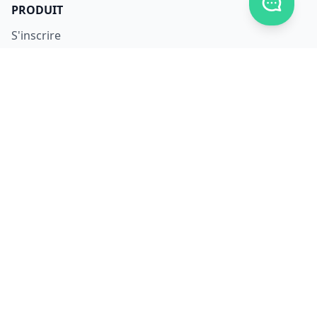
PRODUIT
S'inscrire
Se connecter
Télécharger
Tarifs
LÉGAL
Conditions d'utilisation
Confidentialité
Sécurité
Utilisation des données
Composants utilisés
NOUS JOINDRE
À propos
Carrières
Facebook