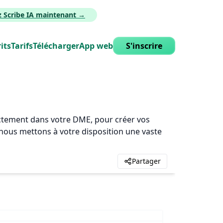
z Scribe IA maintenant →
its
Tarifs
Télécharger
App web
S'inscrire
rectement dans votre DME, pour créer vos
, nous mettons à votre disposition une vaste
Partager