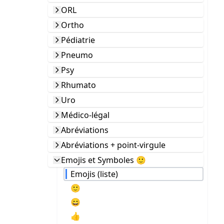
ORL
Ortho
Pédiatrie
Pneumo
Psy
Rhumato
Uro
Médico-légal
Abréviations
Abréviations + point-virgule
Emojis et Symboles 🙂
Emojis (liste)
🙂
😄
👍