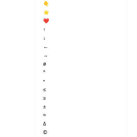
👇
⭐️
❤️
↑
↓
←
→
ø
°
•
≤
≥
±
≈
Δ
©