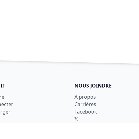
IT
NOUS JOINDRE
re
À propos
necter
Carrières
arger
Facebook
X
LinkedIn
Nous joindre
ons d'utilisation