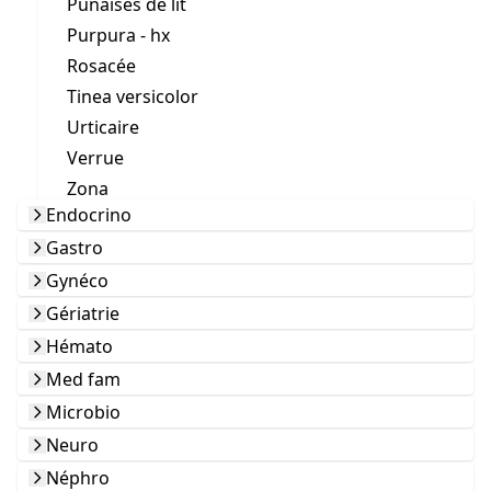
Punaises de lit
Purpura - hx
Rosacée
Tinea versicolor
Urticaire
Verrue
Zona
Endocrino
Gastro
Gynéco
Gériatrie
Hémato
Med fam
Microbio
Neuro
Néphro