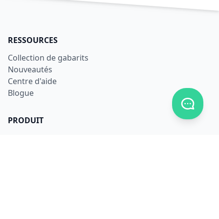
RESSOURCES
Collection de gabarits
Nouveautés
Centre d'aide
Blogue
Afficher
PRODUIT
S'inscrire
Se connecter
Télécharger
Tarifs
LÉGAL
Conditions d'utilisation
Confidentialité