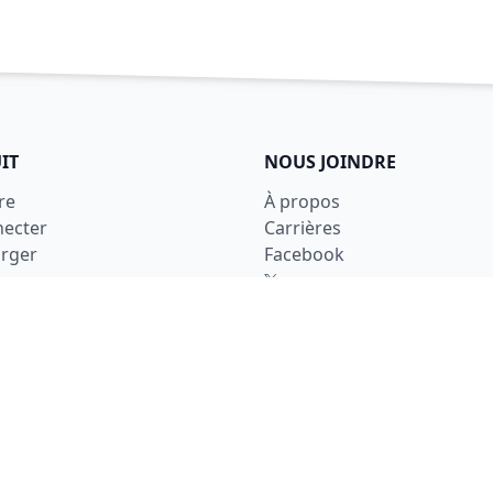
IT
NOUS JOINDRE
re
À propos
necter
Carrières
arger
Facebook
X
LinkedIn
Nous joindre
ons d'utilisation
ntialité
é
tion des données
ants utilisés
 et à Kraków