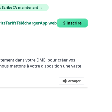
z Scribe IA maintenant →
its
Tarifs
Télécharger
App web
S'inscrire
rectement dans votre DME, pour créer vos
, nous mettons à votre disposition une vaste
Partager