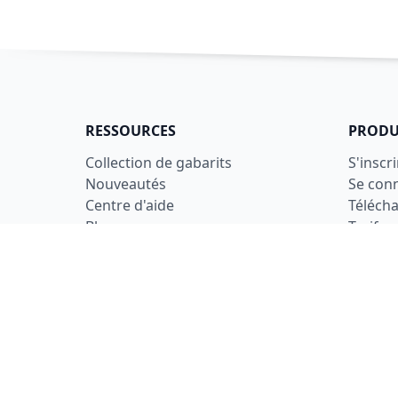
RESSOURCES
PRODU
Collection de gabarits
S'inscri
Nouveautés
Se con
Centre d'aide
Téléch
Blogue
Tarifs
LÉGAL
Conditi
Confide
Sécurit
Utilisa
Compos
©
2026
Dilato Applications Inc.
•
Fait à Montréal