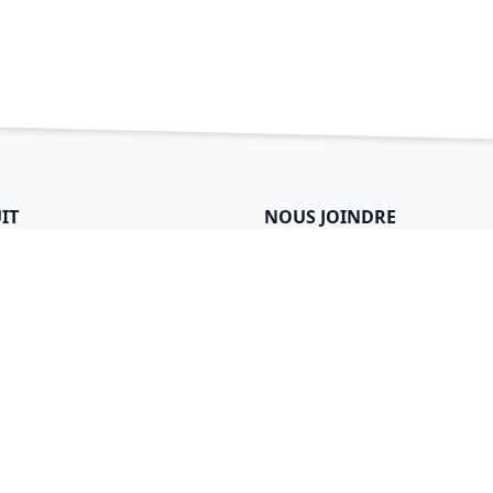
IT
NOUS JOINDRE
re
À propos
necter
Carrières
arger
Facebook
X
LinkedIn
Nous joindre
ons d'utilisation
ntialité
é
tion des données