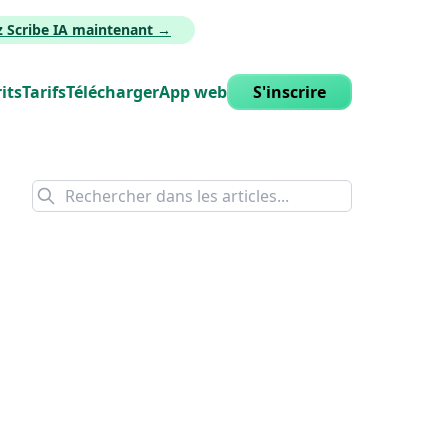
z Scribe IA maintenant →
its
Tarifs
Télécharger
App web
S'inscrire