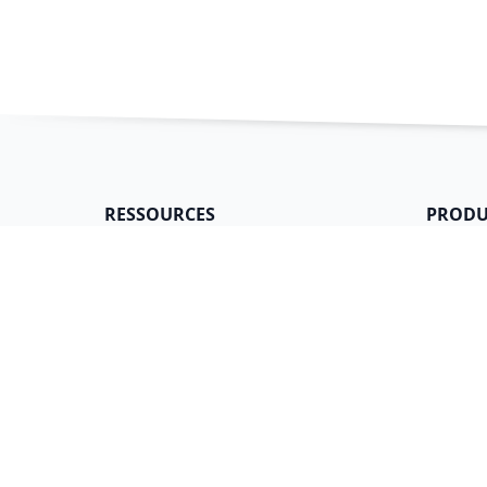
RESSOURCES
PRODU
Collection de gabarits
S'inscri
Nouveautés
Se con
Centre d'aide
Téléch
Blogue
Tarifs
LÉGAL
Conditi
Confide
Sécurit
Utilisa